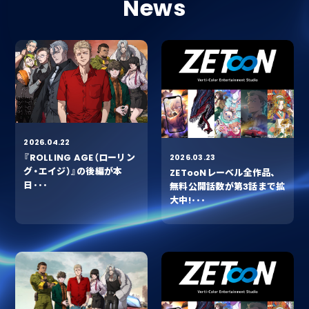
News
Home
About
Home
2026.04.22
『ROLLING AGE（ローリン
2026.03.23
Works
グ・エイジ）』の後編が本
ZETooNレーベル全作品、
About
日･･･
無料公開話数が第3話まで拡
大中!･･･
News
Works
Contact
News
Contact